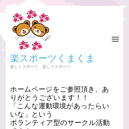
コ
ン
テ
ン
ツ
へ
ス
楽スポーツくまくま
キ
ッ
楽しくスポーツ 楽してスポーツ
プ
(Enter
を
ホームページをご参照頂き、あ
押
りがとうございます！！
す)
「こんな運動環境があったらい
いな」という
ボランティア型のサークル活動