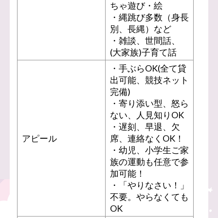
ちゃ遊び・絵
・縄跳び多数（身長
別、長縄）など
・雑談、世間話、
(大家族)子育て話
・手ぶらOK(全て貸
出可能、競技ネット
完備)
・寄り添い型、怒ら
ない、人見知りOK
・遅刻、早退、欠
アピール
席、連絡なくOK！
・幼児、小学生ご家
族の運動も任意で参
加可能！
・「やりなさい！」
不要。やらなくても
OK