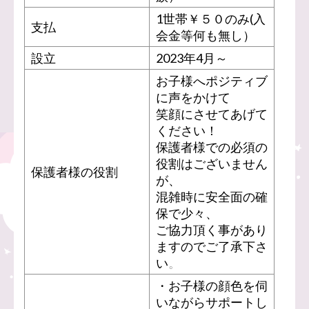
1世帯￥５０のみ(入
支払
会金等何も無し）
設立
2023年4月～
お子様へポジティブ
に声をかけて
笑顔にさせてあげて
ください！
保護者様での必須の
役割はございません
保護者様の役割
が、
混雑時に安全面の確
保で少々、
ご協力頂く事があり
ますのでご了承下さ
い
。
・お子様の顔色を伺
いながらサポートし