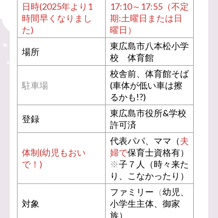
日時(2025年より1
17:10～17:55（不定
時間早くなりまし
期:土曜日または日
た)
曜日）
東広島市八本松小学
場所
校 体育館
校舎前、体育館そば
駐車場
(車体が低い車は擦
るかも!?)
東広島市役所&学校
登録
許可済
代表パパ、ママ（
夫
体制(幼児もおい
婦で
保育士資格有）
で！)
※
子７人（時々来た
り、こなかったり）
ファミリー
（
幼児、
対象
小学生主体、御家
族）